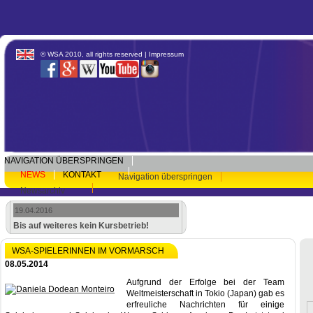
© WSA 2010, all rights reserved |
Impressum
NAVIGATION ÜBERSPRINGEN
NEWS
KONTAKT
Navigation überspringen
Newsarchiv
19.04.2016
Bis auf weiteres kein Kursbetrieb!
WSA-SPIELERINNEN IM VORMARSCH
08.05.2014
Aufgrund der Erfolge bei der Team
Weltmeisterschaft in Tokio (Japan) gab es
erfreuliche Nachrichten für einige