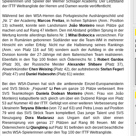
Spielerinnen und Spieler der Werner Schlager Academy. Der Letztstand
der ITTF Weltrangliste der Herren und Damen wurde veröffentlicht.
Während bei den WSA-Herren das Portugiesische Aushängeschild und
„Nr. 1“ der Academy,
Marcos Freitas
, in hohen Sphären (Anm.: Position
13) schwebt, konnte sein Landsmann
João Monteiro
neun Plätze gut
machen und auf Rang 47 klettern. Den mit Abstand größten Sprung in der
Wertung konnte allerdings Italiens Nr. 1
Mihai Bobocica
verzeichnen. Für
den in Rumänien geborenen Südländer war die Team-WM in mehrerer
Hinsicht ein voller Erfolg: Nicht nur die Halbierung seines Rankings
(Anm.: von Platz 116 auf 58) sondern auch der Aufstieg in die erste
Division konnte der 27-Jährige mit dem Italienischen Team realisieren.
Ebenfalls in den Top 100 finden sich Österreichs Nr. 1
Robert Gardos
(Platz 30), der Russische Meister
Alexander Shibaev
(Platz 37),
Abwehrkünstler
Chen Weixing
(Platz 42), der aufstrebende
Stefan Fegerl
(Platz 47) und
Daniel Habesohn
(Platz 61) wieder.
Bei den WSA-Damen hat sich die amtierende Einzel-Europameisterin
und SVS Ströck- „Fixpunkt“
Li Fen
um ganze 10 Plätze verbessert. Ihre
SVS Teamkollegin
Daniela Dodean Monteiro
(Anm.: Frau von João
Monteiro) katapultierte sich gleich um über ein Dutzend Ränge von Platz
53 auf Nummer 40 der ITTF. Gefolgt von einer weiteren Verbesserung der
Ukrainerin
Tetyana Bilenko
(von 72 auf 63) und Petra Lovas auf Position
79 wird das SVS Ströck Team komplettiert. Das junge Talent und SVS
Neuzugang
Dora Madarasz
aus Ungarn darf sich über einen
Riesensprung von genau 27 Plätzen auf Rang 86 freuen. Mit der
Österreicherin
Li Qiangbing
auf Platz 91 befinden sich derzeit beachtliche
sechs WSA-Spielerinnen unter den Top 100 der ITTF Weltrangliste.