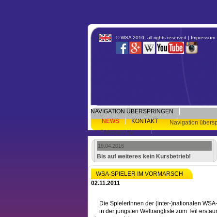
© WSA 2010, all rights reserved |
Impressum
NAVIGATION ÜBERSPRINGEN
NEWS
KONTAKT
Navigation übers
Newsarchiv
19.04.2016
Bis auf weiteres kein Kursbetrieb!
WSA-SPIELER IM VORMARSCH
02.11.2011
Die SpielerInnen der (inter-)nationalen WS
in der jüngsten Weltrangliste zum Teil ersta