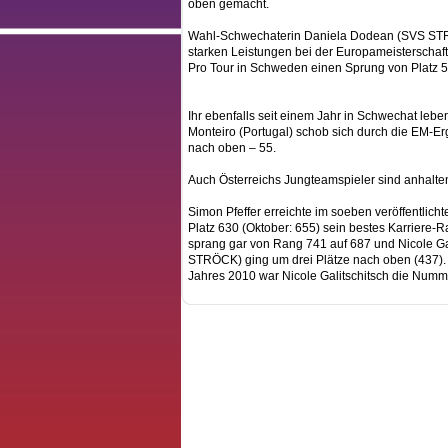
oben gemacht.
Wahl-Schwechaterin Daniela Dodean (SVS STRÖ
starken Leistungen bei der Europameisterschaft
Pro Tour in Schweden einen Sprung von Platz 50 
Ihr ebenfalls seit einem Jahr in Schwechat leb
Monteiro (Portugal) schob sich durch die EM-E
nach oben – 55.
Auch Österreichs Jungteamspieler sind anhalten
Simon Pfeffer erreichte im soeben veröffentlic
Platz 630 (Oktober: 655) sein bestes Karriere-R
sprang gar von Rang 741 auf 687 und Nicole Ga
STRÖCK) ging um drei Plätze nach oben (437).
Jahres 2010 war Nicole Galitschitsch die Numm