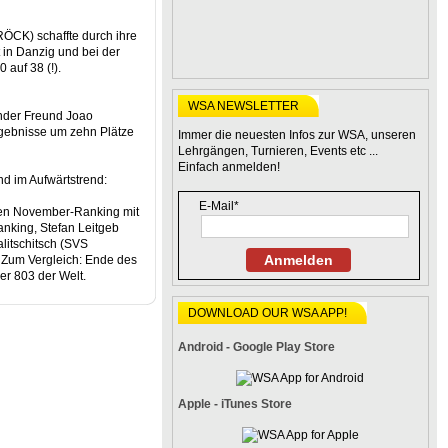
CK) schaffte durch ihre
 in Danzig und bei der
auf 38 (!).
WSA NEWSLETTER
ender Freund Joao
rgebnisse um zehn Plätze
Immer die neuesten Infos zur WSA, unseren
Lehrgängen, Turnieren, Events etc ...
Einfach anmelden!
d im Aufwärtstrend:
E-Mail*
hten November-Ranking mit
anking, Stefan Leitgeb
litschitsch (SVS
Anmelden
 Zum Vergleich: Ende des
er 803 der Welt.
DOWNLOAD OUR WSA APP!
Android - Google Play Store
Apple - iTunes Store