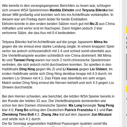
Wie bereits in den vorangegangenen Berichten zu lesen war, schlugen
sich unsere WSA Spielerinnen
Matilda Ekholm
und
Tetyana Bilenko
bei
dieser WM großartig und konnten sich bis ins Achtelfinale vorkämpfen. In
diesem war am Freitag dann leider für beide Endstation.
Ekholm konnte in den ersten beiden Sätzen noch gut mit
Mu Zi
aus China
mithalten und verlor erst im Nachspiel. Dann folgten jedoch 2 klar
verlorene Sätze, die das Aus mit 0:4 bedeuteten.
Tetyana Bilenko traf im Achtelfinale auf die junge Japanerin
Mima Ito
gegen die sie erneut eine starke Leistung zeigte. In einem knappen Spiel
verlor sie jedoch schlussendlich mit 1:4 und schied somit ebenfalls aus.
Die Viertelfinalspiele wurden schließlich von China dominiert. Mit Mima
Ito und
Tianwei Feng
waren nur noch 2 nicht-chinesische Spielerinnen
vertreten, die sich jedoch nicht durchsetzen konnten. So spielten in den
Halbfinalis
Ding Ning
gegen Mu Zi und
Li Xiaoxia
gegen
Liu Shiwen
. Im
ersten Halbfinale setzte sich Ding Ning denkbar knapp mit 4:3 durch, im
zweiten Liu Shiwen mit 4:1. Das Filale war ebenfalls ein sehr enges
Match wobei Ding Ning erneut die Nerven behielt und sich 4:3 gegen Liu
Shiwen durchsetzte.
Bei den Herren schieden, wie berichtet, die letzten WSA Spieler bereits in
der Runde der letzten 32 aus. Die Viertelfinalspiele dominierten wie
schon bei den Damen chinesische Spieler.
Ma Long
besiegte
Tang Peng
klar 4:0,
Fang Bo
schlug den Deutschen
Patrick Franziska
4:1 und
Fan
Zhendong Timo Boll
4:2.
Zhang Jike
traf auf den Japaner
Jun Mizutani
und setzte sich 4:1 durch.
Die für Sonntag angesetzten Halbfinal-Paarungen lauteten somit Ma