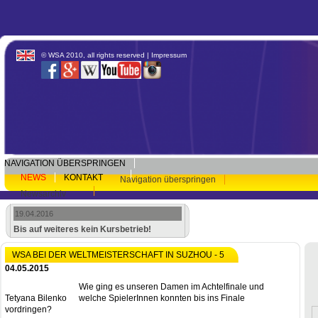
© WSA 2010, all rights reserved |
Impressum
NAVIGATION ÜBERSPRINGEN
NEWS
KONTAKT
Navigation überspringen
Newsarchiv
19.04.2016
Bis auf weiteres kein Kursbetrieb!
WSA BEI DER WELTMEISTERSCHAFT IN SUZHOU - 5
04.05.2015
Wie ging es unseren Damen im Achtelfinale und
Tetyana Bilenko
welche SpielerInnen konnten bis ins Finale
vordringen?