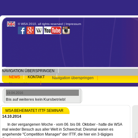
© WSA 2010, all rights reserved |
Impressum
NAVIGATION ÜBERSPRINGEN
NEWS
KONTAKT
Navigation überspringen
Newsarchiv
19.04.2016
Bis auf weiteres kein Kursbetrieb!
WSA BEHEIMATET ITTF SEMINAR
14.10.2014
In der vergangenen Woche - vom 06. bis 08. Oktober - hatte die WSA
mal wieder Besuch aus aller Welt in Schwechat. Diesmal waren es
angehende "Competition Manager" der ITTF, die hier ein 3-tägiges