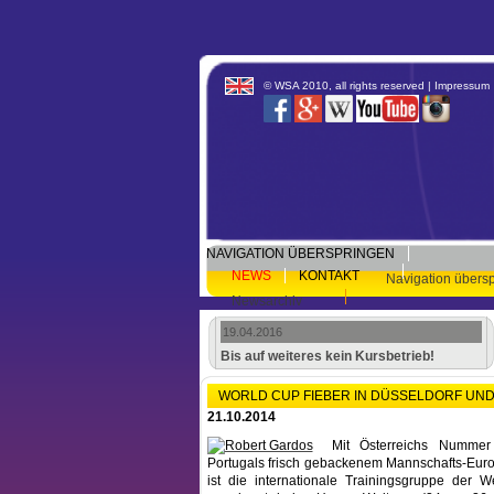
© WSA 2010, all rights reserved |
Impressum
NAVIGATION ÜBERSPRINGEN
NEWS
KONTAKT
Navigation übers
Newsarchiv
19.04.2016
Bis auf weiteres kein Kursbetrieb!
WORLD CUP FIEBER IN DÜSSELDORF UND 
21.10.2014
Mit Österreichs Numme
Portugals frisch gebackenem Mannschafts-Euro
ist die internationale Trainingsgruppe der