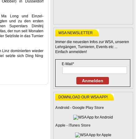
Oktober) in Düsseldorf
e Ma Long und Einzel-
agten und zu den ersten
en Superstars Dimitrij
tas, der nun seit Monaten
WSA NEWSLETTER
r Setzliste in das Turnier
Immer die neuesten Infos zur WSA, unseren
Lehrgängen, Turnieren, Events etc ...
 Linz dominierten wieder
Einfach anmelden!
el setzte sich Ding Ning
E-Mail*
Anmelden
DOWNLOAD OUR WSA APP!
Android - Google Play Store
Apple - iTunes Store