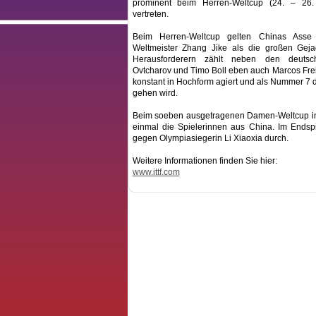
prominent beim Herren-Weltcup (24. – 26. 
vertreten.
Beim Herren-Weltcup gelten Chinas Ass
Weltmeister Zhang Jike als die großen Gej
Herausforderern zählt neben den deutsch
Ovtcharov und Timo Boll eben auch Marcos Frei
konstant in Hochform agiert und als Nummer 7 de
gehen wird.
Beim soeben ausgetragenen Damen-Weltcup in
einmal die Spielerinnen aus China. Im Endspi
gegen Olympiasiegerin Li Xiaoxia durch.
Weitere Informationen finden Sie hier:
www.ittf.com