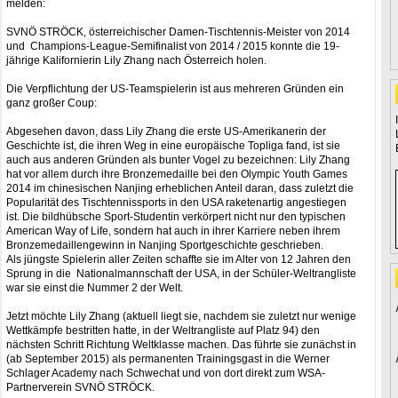
melden:
SVNÖ STRÖCK, österreichischer Damen-Tischtennis-Meister von 2014
und Champions-League-Semifinalist von 2014 / 2015 konnte die 19-
jährige Kalifornierin Lily Zhang nach Österreich holen.
Die Verpflichtung der US-Teamspielerin ist aus mehreren Gründen ein
ganz großer Coup:
Abgesehen davon, dass Lily Zhang die erste US-Amerikanerin der
Geschichte ist, die ihren Weg in eine europäische Topliga fand, ist sie
auch aus anderen Gründen als bunter Vogel zu bezeichnen: Lily Zhang
hat vor allem durch ihre Bronzemedaille bei den Olympic Youth Games
2014 im chinesischen Nanjing erheblichen Anteil daran, dass zuletzt die
Popularität des Tischtennissports in den USA raketenartig angestiegen
ist. Die bildhübsche Sport-Studentin verkörpert nicht nur den typischen
American Way of Life, sondern hat auch in ihrer Karriere neben ihrem
Bronzemedaillengewinn in Nanjing Sportgeschichte geschrieben.
Als jüngste Spielerin aller Zeiten schaffte sie im Alter von 12 Jahren den
Sprung in die Nationalmannschaft der USA, in der Schüler-Weltrangliste
war sie einst die Nummer 2 der Welt.
Jetzt möchte Lily Zhang (aktuell liegt sie, nachdem sie zuletzt nur wenige
Wettkämpfe bestritten hatte, in der Weltrangliste auf Platz 94) den
nächsten Schritt Richtung Weltklasse machen. Das führte sie zunächst in
(ab September 2015) als permanenten Trainingsgast in die Werner
Schlager Academy nach Schwechat und von dort direkt zum WSA-
Partnerverein SVNÖ STRÖCK.