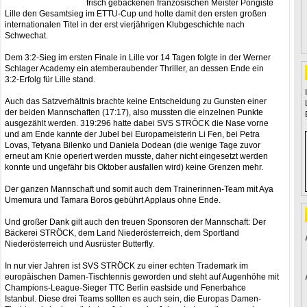
frisch gebackenen französischen Meister Pongiste
Lille den Gesamtsieg im ETTU-Cup und holte damit den ersten großen
internationalen Titel in der erst vierjährigen Klubgeschichte nach
Schwechat.
Dem 3:2-Sieg im ersten Finale in Lille vor 14 Tagen folgte in der Werner
Schlager Academy ein atemberaubender Thriller, an dessen Ende ein
3:2-Erfolg für Lille stand.
Auch das Satzverhältnis brachte keine Entscheidung zu Gunsten einer
der beiden Mannschaften (17:17), also mussten die einzelnen Punkte
ausgezählt werden. 319:296 hatte dabei SVS STRÖCK die Nase vorne
und am Ende kannte der Jubel bei Europameisterin Li Fen, bei Petra
Lovas, Tetyana Bilenko und Daniela Dodean (die wenige Tage zuvor
erneut am Knie operiert werden musste, daher nicht eingesetzt werden
konnte und ungefähr bis Oktober ausfallen wird) keine Grenzen mehr.
Der ganzen Mannschaft und somit auch dem Trainerinnen-Team mit Aya
Umemura und Tamara Boros gebührt Applaus ohne Ende.
Und großer Dank gilt auch den treuen Sponsoren der Mannschaft: Der
Bäckerei STRÖCK, dem Land Niederösterreich, dem Sportland
Niederösterreich und Ausrüster Butterfly.
In nur vier Jahren ist SVS STRÖCK zu einer echten Trademark im
europäischen Damen-Tischtennis geworden und steht auf Augenhöhe mit
Champions-League-Sieger TTC Berlin eastside und Fenerbahce
Istanbul. Diese drei Teams sollten es auch sein, die Europas Damen-