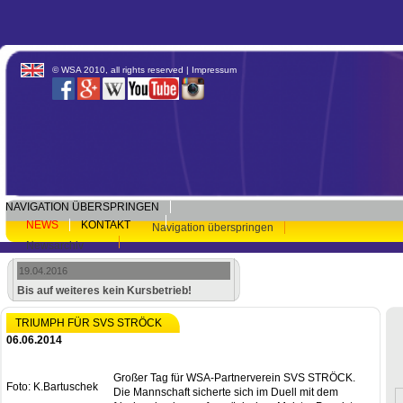
© WSA 2010, all rights reserved |
Impressum
NAVIGATION ÜBERSPRINGEN
NEWS
KONTAKT
Navigation überspringen
Newsarchiv
19.04.2016
Bis auf weiteres kein Kursbetrieb!
TRIUMPH FÜR SVS STRÖCK
06.06.2014
Großer Tag für WSA-Partnerverein SVS STRÖCK.
Foto: K.Bartuschek
Die Mannschaft sicherte sich im Duell mit dem