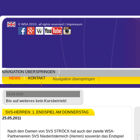
© WSA 2010, all rights reserved |
Impressum
NAVIGATION ÜBERSPRINGEN
NEWS
KONTAKT
Navigation überspringen
Newsarchiv
19.04.2016
Bis auf weiteres kein Kursbetrieb!
SVS-HERREN: 1. ENDSPIEL AM DONNERSTAG
25.05.2011
Nach den Damen von SVS STRÖCK hat auch der zweite WSA-
Partnerverein SVS Niederösterreich (Herren) souverän das Endspiel