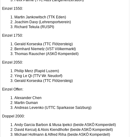
Felix Palme (TTC Atus Langenenzersdorf)
Einzel 1550:
Martin Jankowitsch (TTK Eden)
Joachim Davy (Lehrersportverein)
Richard Tekula (RUSPI)
Einzel 1750:
Gerald Korseska (TTC Flötzersteig)
Bernhard Niemetz (VST Völkermarkt)
Thomas Rauscher (ASKÖ Komperdell)
Einzel 2050:
Philip Merz (Rapid Luzern)
Ying Le Qi (TTV Wr. Neudorf)
Gerald Korseska (TTC Flötzersteig)
Einzel Offen:
Alexander Chen
Martin Guman
Andreas Levenko (UTTC Sparkasse Salzburg)
Doppel 2000:
Andy Garcia Barbon & Musa Ipekci (beide ASKÖ Komperdell)
David Kerculj & Alois Kiendlhofer (beide ASKÖ Komperdell)
Michael Hofmann & Alfred Riha (beide ASKÖ Komperdell)