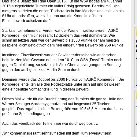
Das ist die Bilanz der Riha Open 2015. Für die WSA ist das am 4. Jänner
2015 ausgerichtete Turnier ein voller Erfolg gewesen. Bereits im 9 Uhr
morgens starteten die ersten Tischcracks in ihre Matches und es blieb bis
8 Uhr abends offen, wer sich denn nun die Krone im offenen
Einzelbewerb aufsetzen durfte.
Stärkster teilnehmender Verein war der Wiener Traditionsverein ASKÖ
Komperdell, der mit insgesamt 12 Spielern das Feld dominierte. Wie
schon im letzten Jahr war der Bewerb bis 1550 Punkte der am meisten
gespielte, dicht gefolgt von dem neu eingeführten Bewerb bis 950 Punkte.
Im offenen Einzelbewerb war der Gewinner derselbe wie auch schon
beim letzten Mal. Gewann er bei dem 10. Club WSA „Fassl“-Turnier noch
gegen Daniel Lung, so setzte sich Alex Chen am vergangenen Sonntag
gegen den an 1 gesetzten Martin Guman durch.
Dominiert wurde das Doppel bis 2000 Punkte vom ASKÖ Komperdell. Die
Komperdeller teilten alle drei Podestplätze unter sich auf und bewiesen
eine eindeutige Vormachtstellung in diesem Bewerb.
Dieses Mal wurde für die Durchführung des Turniers die ganze Halle der
Werner Schlager Academy genutzt und auf insgesamt 25 Tischen
gespielt. Das ergab mit einer Boxengröße von 10,5x5,5 Metern durchaus
profinahe Spielbedingungen.
Auch das Feedback der Teilnehmer war durchweg positiv.
„Wir können insgesamt sehr zufrieden mit dem Turnierverlauf sein.