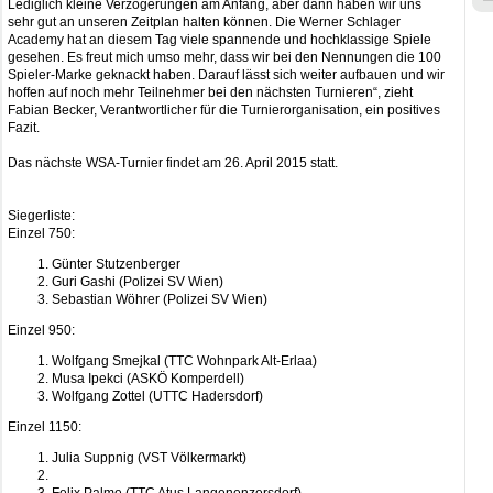
Lediglich kleine Verzögerungen am Anfang, aber dann haben wir uns
sehr gut an unseren Zeitplan halten können. Die Werner Schlager
Academy hat an diesem Tag viele spannende und hochklassige Spiele
gesehen. Es freut mich umso mehr, dass wir bei den Nennungen die 100
Spieler-Marke geknackt haben. Darauf lässt sich weiter aufbauen und wir
hoffen auf noch mehr Teilnehmer bei den nächsten Turnieren“, zieht
Fabian Becker, Verantwortlicher für die Turnierorganisation, ein positives
Fazit.
Das nächste WSA-Turnier findet am 26. April 2015 statt.
Siegerliste:
Einzel 750:
Günter Stutzenberger
Guri Gashi (Polizei SV Wien)
Sebastian Wöhrer (Polizei SV Wien)
Einzel 950:
Wolfgang Smejkal (TTC Wohnpark Alt-Erlaa)
Musa Ipekci (ASKÖ Komperdell)
Wolfgang Zottel (UTTC Hadersdorf)
Einzel 1150:
Julia Suppnig (VST Völkermarkt)