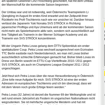
am späteren Gewinner Linz Froschberg gescheitert, hat mit dem Umbau
der Mannschaft für die kommende Saison begonnen.
Der Umbau war und ist notwendig, weil Österreichs Teamspielerin Li
Qiangbing im August ihr erstes Kind erwartet und der Zeitpunkt ihrer
Rückkehr ins Profi-Tischtennis nach wie vor unsicher ist. Darüber hinaus
verlässt die Japanerin Yuki Nonaka SVS STRÖCK in Richtung
japanischer Profiliga und Aya Umemura wird ab der kommenden Saison
nicht mehr als Spielertrainerin aktiv sein, sondern sich ausschließlich auf
ihre Tätigkeit als Trainerin in der Werner Schlager Academy und als
Trainerin von SVS STRÖCK konzentrieren.
Mit der Ungarin Petra Lovas gelang dem ÖTTV-Spitzenklub ein erster
spektakulärer Coup. Petra Lovas wechselt ausgerechnet vom Erzrivalen
TTC Berlin eastside nach Niederösterreich, wo man mit Lovas bisher
ausschließlich schlechte Erfahrungen gemacht hat. Bisher blieb Lovas im
Dress von Berlin sowohl im ETTU-Cup-Viertelfinale 2010 / 2011 gegen
SVS STRÖCK, als auch im Champions League Endspiel 2011 / 2012
ungeschlagen.
Jetzt freut sich Petra Lovas über die neue Herausforderung in Österreich:
„Eine tolle neue Aufgabe für mich. SVS STRÖCK ist eine der ersten
Adressen im europäischen Tischtennis und ich bin überzeugt, dass wir
mit dem Verein noch große Erfolge feiern werden.“
Petra Lovas (32 Jahre) ist derzeit die Nummer 69 der Weltrangliste und ist
seit rund einem Jahrzehnt als Fixstern im ungarischen Nationalteam nicht
wegzudenken. Sie ist mehrfache ungarische Meisterin und hat mit