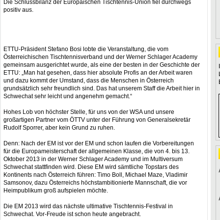
Die Schlussbilanz der Europäischen Tischtennis-Union fiel durchwegs
positiv aus.
ETTU-Präsident Stefano Bosi lobte die Veranstaltung, die vom
Österreichischen Tischtennisverband und der Werner Schlager Academy
gemeinsam ausgerichtet wurde, als eine der besten in der Geschichte der
ETTU: „Man hat gesehen, dass hier absolute Profis an der Arbeit waren
und dazu kommt der Umstand, dass die Menschen in Österreich
grundsätzlich sehr freundlich sind. Das hat unserem Staff die Arbeit hier in
Schwechat sehr leicht und angenehm gemacht.“
Hohes Lob von höchster Stelle, für uns von der WSA und unsere
großartigen Partner vom ÖTTV unter der Führung von Generalsekretär
Rudolf Sporrer, aber kein Grund zu ruhen.
Denn: Nach der EM ist vor der EM und schon laufen die Vorbereitungen
für die Europameisterschaft der allgemeinen Klasse, die von 4. bis 13.
Oktober 2013 in der Werner Schlager Academy und im Multiversum
Schwechat stattfinden wird. Diese EM wird sämtliche Topstars des
Kontinents nach Österreich führen: Timo Boll, Michael Maze, Vladimir
Samsonov, dazu Österreichs höchstambitionierte Mannschaft, die vor
Heimpublikum groß aufspielen möchte.
Die EM 2013 wird das nächste ultimative Tischtennis-Festival in
Schwechat. Vor-Freude ist schon heute angebracht.