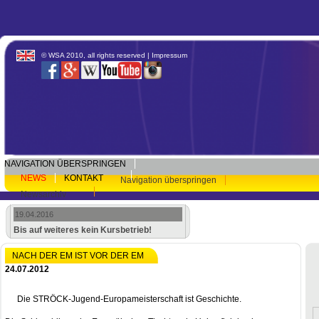
© WSA 2010, all rights reserved |
Impressum
NAVIGATION ÜBERSPRINGEN
NEWS
KONTAKT
Navigation überspringen
Newsarchiv
19.04.2016
Bis auf weiteres kein Kursbetrieb!
NACH DER EM IST VOR DER EM
24.07.2012
Die STRÖCK-Jugend-Europameisterschaft ist Geschichte.