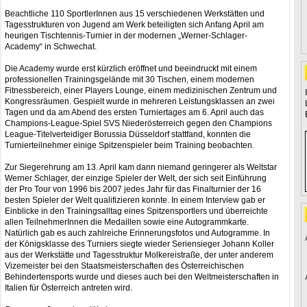
Beachtliche 110 SportlerInnen aus 15 verschiedenen Werkstätten und
Tagesstrukturen von Jugend am Werk beteiligten sich Anfang April am
heurigen Tischtennis-Turnier in der modernen „Werner-Schlager-
Academy“ in Schwechat.
Die Academy wurde erst kürzlich eröffnet und beeindruckt mit einem
professionellen Trainingsgelände mit 30 Tischen, einem modernen
Fitnessbereich, einer Players Lounge, einem medizinischen Zentrum und
Kongressräumen. Gespielt wurde in mehreren Leistungsklassen an zwei
Tagen und da am Abend des ersten Turniertages am 6. April auch das
Champions-League-Spiel SVS Niederösterreich gegen den Champions
League-Titelverteidiger Borussia Düsseldorf stattfand, konnten die
Turnierteilnehmer einige Spitzenspieler beim Training beobachten.
Zur Siegerehrung am 13. April kam dann niemand geringerer als Weltstar
Werner Schlager, der einzige Spieler der Welt, der sich seit Einführung
der Pro Tour von 1996 bis 2007 jedes Jahr für das Finalturnier der 16
besten Spieler der Welt qualifizieren konnte. In einem Interview gab er
Einblicke in den Trainingsalltag eines Spitzensportlers und überreichte
allen TeilnehmerInnen die Medaillen sowie eine Autogrammkarte.
Natürlich gab es auch zahlreiche Erinnerungsfotos und Autogramme. In
der Königsklasse des Turniers siegte wieder Seriensieger Johann Koller
aus der Werkstätte und Tagesstruktur Molkereistraße, der unter anderem
Vizemeister bei den Staatsmeisterschaften des Österreichischen
Behindertensports wurde und dieses auch bei den Weltmeisterschaften in
Italien für Österreich antreten wird.