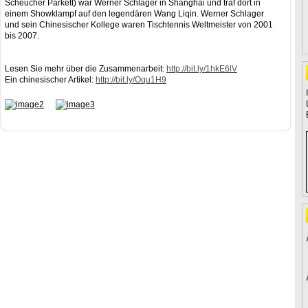
Scheucher Parkett) war Werner Schlager in Shanghai und traf dort in
einem Showklampf auf den legendären Wang Liqin. Werner Schlager
und sein Chinesischer Kollege waren Tischtennis Weltmeister von 2001
bis 2007.
Lesen Sie mehr über die Zusammenarbeit:
http://bit.ly/1hkE6lV
Ein chinesischer Artikel:
http://bit.ly/Oqu1H9