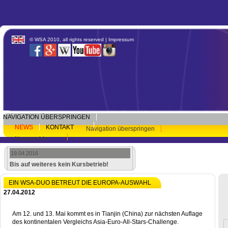
© WSA 2010, all rights reserved |
Impressum
NAVIGATION ÜBERSPRINGEN
NEWS
KONTAKT
Navigation überspringen
Newsarchiv
19.04.2016
Bis auf weiteres kein Kursbetrieb!
EIN WSA-DUO BETREUT DIE EUROPA-AUSWAHL
27.04.2012
Am 12. und 13. Mai kommt es in Tianjin (China) zur nächsten Auflage
des kontinentalen Vergleichs Asia-Euro-All-Stars-Challenge.