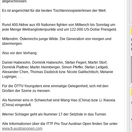
abgeschlossen.
Es ist angerichtet für die besten TischtennisspielerInnen der Welt.
Rund 400 Aktive aus 49 Nationen fighten von Mittwoch bis Sonntag um
jede Menge Weltranglistenpunkte und um 122.000 US-Dollar Preisgeld.
Mittendrin: Österreichs junge Wilde. Die Generation von morgen und
übermorgen.
Also vor den Vorhang:
Daniel Habesohn, Dominik Habesohn, Stefan Fegerl, Martin Storf,
Dominik Plattner, Martin Heimberger, Simon Pfeffer, Stefan Leitgeb,
Alexander Chen, Thomas Daxböck bzw. Nicole Galitschitsch, Melanie
Luginger, . . .
Für die ÖTTV-Youngsters eine einmalige Gelegenheit, sich mit den
Großen der Szene zu messen.
Als Nummer eins in Schwechat sind Wang Hao (China) bzw. Li Xiaoxia
(China) eingestuft.
Werner Schlager geht als Nummer 17 der Setzliste in das Turnier.
Alle Informationen über die ITTF Pro Tour Austrian Open finden Sie unter
www.tt-austrianopen.com