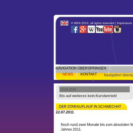
© WSA 2010, all rights reserved |
Impressum
NAVIGATION ÜBERSPRINGEN
NEWS
KONTAKT
Navigation übers
Newsarchiv
19.04.2016
Bis auf weiteres kein Kursbetrieb!
DER STARAUFLAUF IN SCHWECHAT
22.07.2011
Noch rund zwei Monate bis zum absoluten W
Jahres 2011.