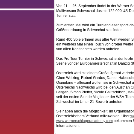
Von 21. – 25. September findet in der Werner 
Multiversum Schwechat das mit 122.000 US-Doll
Turnier statt.
Zum ersten Mal wird ein Turnier dieser sportlic
Größenordnung in Schwechat stattfinden.
Rund 400 SpielerInnen aus aller Welt werden
ein weiteres Mal einen Touch von großer weiter W
von allen Kontinenten werden antreten.
Das Pro Tour Turnier in Schwechat ist der letzte 
Szene vor der Europameisterschaft in Danzig (8.
Österreich wird mit einem Großaufgebot vertrete
Chen Weixing, Robert Gardos, Daniel Habesohn,
Qiangbing – allesamt wollen sie in Schwechat g
Österreichs Nachwuchs wird bei den Austrian Op
Leitgeb, Simon Pfeffer, Nicole Galitschitsch, Me
seit der ersten Stunde Mitglieder der WSA-Trai
Schwechat im Unter-21-Bewerb antreten.
Sie haben auch die Möglichkeit, im Organisat
Österreichischem Verband mitzuwirken. Über
ww
www.wernerschlageracademy.com
bekommen Sie
Informationen.