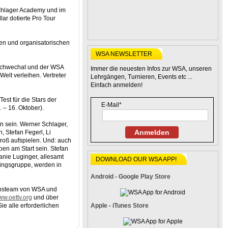
Schlager Academy und im
ar dotierte Pro Tour
hen und organisatorischen
WSA NEWSLETTER
 Schwechat und der WSA
Immer die neuesten Infos zur WSA, unseren
elt verleihen. Vertreter
Lehrgängen, Turnieren, Events etc ...
Einfach anmelden!
Test für die Stars der
E-Mail*
 – 16. Oktober).
n sein. Werner Schlager,
Anmelden
 Stefan Fegerl, Li
roß aufspielen. Und: auch
en am Start sein. Stefan
lanie Luginger, allesamt
DOWNLOAD OUR WSA APP!
ningsgruppe, werden in
Android - Google Play Store
ionsteam von WSA und
w.oettv.org
und über
 alle erforderlichen
Apple - iTunes Store