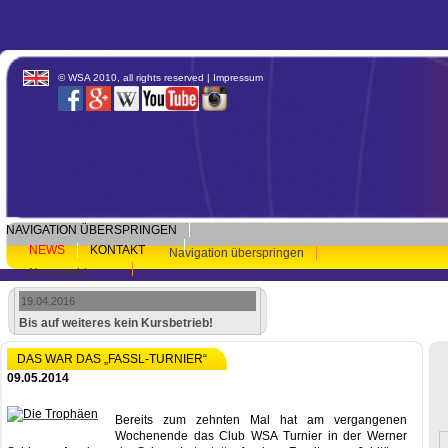
© WSA 2010, all rights reserved |
Impressum
NAVIGATION ÜBERSPRINGEN
NEWS
KONTAKT
Navigation überspringen
Newsarchiv
19.04.2016
Bis auf weiteres kein Kursbetrieb!
DAS WAR DAS „FASSL-TURNIER“
09.05.2014
Bereits zum zehnten Mal hat am vergangenen
Wochenende das Club WSA Turnier in der Werner