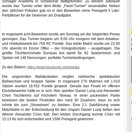
Schlager Academy in Schwechat stattgefunden. Zu diesem Jubiläum
wurde das Turnier unter dem Motto „Fassl-Turnier“ veranstaltet. Neben
den üblichen Pokalen gab es in den Bewerben ohne Preisgeld 5 Liter-
Partyfässer für die Gewinner als Draufgabe.
In insgesamt acht Bewerben wurde am Sonntag um die begehrten Preise
gerungen. Das Turnier begann um 9.00 Uhr morgens mit dem Amateur-
und Hobbybewerb bis 750 RC Punkte. Das letzte Match wurde um 22.00
Uhr abends im Einzel Offen – der Königsdisziplin – ausgetragen. Die
größte Tischtennishalle Europas bot damit für 82 Spielerinnen und
Spieler mit 148 Nennungen perfekte Turnierbedingungen.
Zu den Bildern:
https://www.facebook.com/media
Die angereisten Ballakrobaten zeigten zahlreiche spektakuläre
Ballwechsel und knappe Spiele. In insgesamt 270 Matches mit 1.010
Sätzen wurden 18.552 Punkte gespielt. Gerade das Finale im offenen
Einzelbewerbe hatte es in sich. Hier spielten Daniel Lung und Alexander
Chen Tischtennis auf höchstem Niveau. In einer packenden Partie
bewiesen die beiden Finalisten den rund 30 Zusehern, dass es sich
lohnte bis zum „Showdown“ zu bleiben. Eine 2:1 Satzführung sowie
Matchbälle in der Entscheidung für den Ungarn Daniel Lung ließen den
Wiener Alexander Chen kalt. Den letzten Durchgang konnte Chen mit
15:13 für sich entscheiden und 150€ Preisgeld gewinnen.