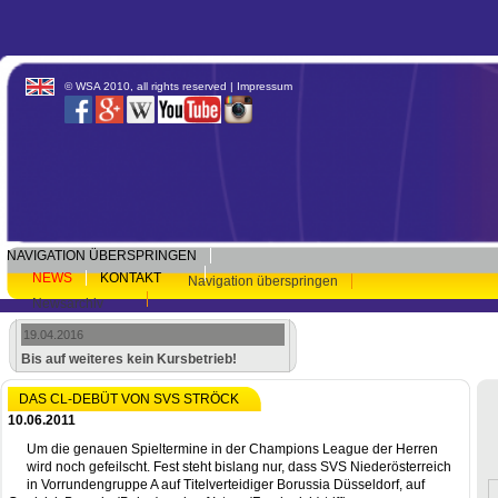
© WSA 2010, all rights reserved |
Impressum
NAVIGATION ÜBERSPRINGEN
NEWS
KONTAKT
Navigation überspringen
Newsarchiv
19.04.2016
Bis auf weiteres kein Kursbetrieb!
DAS CL-DEBÜT VON SVS STRÖCK
10.06.2011
Um die genauen Spieltermine in der Champions League der Herren
wird noch gefeilscht. Fest steht bislang nur, dass SVS Niederösterreich
in Vorrundengruppe A auf Titelverteidiger Borussia Düsseldorf, auf