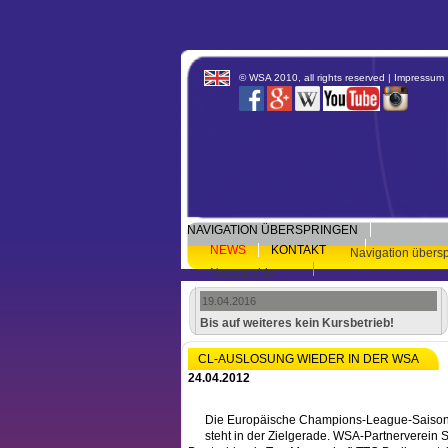
© WSA 2010, all rights reserved |
Impressum
NAVIGATION ÜBERSPRINGEN
NEWS
KONTAKT
Navigation übers
Newsarchiv
19.04.2016
Bis auf weiteres kein Kursbetrieb!
CL-AUSLOSUNG WIEDER IN DER WSA
24.04.2012
Die Europäische Champions-League-Saison
steht in der Zielgerade. WSA-Partnerverei