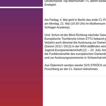
Deutschlands Top-Mannschaft TTC Berlin eastsi
Endspiel.
Am Freitag, 4. Mai geht in Berlin das erste CL-F
am Montag, 21. Mai (19.30 Uhr) im Multiversu
Schlager Academy).
Und: Schon ist der Blick Richtung nächster Saison
Europäische Tischtennis-Union ETTU bekannt g
Vorjahr) auch diesmal die Auslosung zur Dam
(Saison 2012 / 2013) in der WSA stattfinden wi
Jugend-Europameisterschaft (13. – 22. Juli). Am 
die Funktionärselite des europäischen Dament
und zur Auslosungszeremonie in Schwechat ein
Aus Österreich werden wieder SVS STRÖCK und
Froschberg an der CL-Saison teilnehmen.