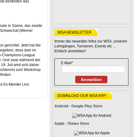
de bestreiten das
inale in Szene, das zweite
m Schwechat (Werner
WSA NEWSLETTER
Immer die neuesten Infos zur WSA, unseren
 gerichtet. Jetzt hat die
Lehrgängen, Turnieren, Events etc ...
egeben, dass (wie im
Einfach anmelden!
en-Champions-League
rd. Und zwar während der
E-Mail*
19. Juli wird sich daher
ischtennis zum Workshop
finden.
Anmelden
 Ex-Meister Linz
DOWNLOAD OUR WSA APP!
Android - Google Play Store
Apple - iTunes Store