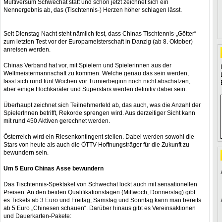
Multiversum Schwechat statt und schon jetzt zeichnet sich ein
Nennergebnis ab, das (Tischtennis-) Herzen höher schlagen lässt.
Seit Dienstag Nacht steht nämlich fest, dass Chinas Tischtennis-„Götter“
zum letzten Test vor der Europameisterschaft in Danzig (ab 8. Oktober)
anreisen werden.
Chinas Verband hat vor, mit Spielern und Spielerinnen aus der
Weltmeistermannschaft zu kommen. Welche genau das sein werden,
lässt sich rund fünf Wochen vor Turnierbeginn noch nicht abschätzen,
aber einige Hochkaräter und Superstars werden definitiv dabei sein.
Überhaupt zeichnet sich Teilnehmerfeld ab, das auch, was die Anzahl der
SpielerInnen betrifft, Rekorde sprengen wird. Aus derzeitiger Sicht kann
mit rund 450 Aktiven gerechnet werden.
Österreich wird ein Riesenkontingent stellen. Dabei werden sowohl die
Stars von heute als auch die ÖTTV-Hoffnungsträger für die Zukunft zu
bewundern sein.
Um 5 Euro Chinas Asse bewundern
Das Tischtennis-Spektakel von Schwechat lockt auch mit sensationellen
Preisen. An den beiden Qualifikationstagen (Mittwoch, Donnerstag) gibt
es Tickets ab 3 Euro und Freitag, Samstag und Sonntag kann man bereits
ab 5 Euro „Chinesen schauen“. Darüber hinaus gibt es Vereinsaktionen
und Dauerkarten-Pakete: