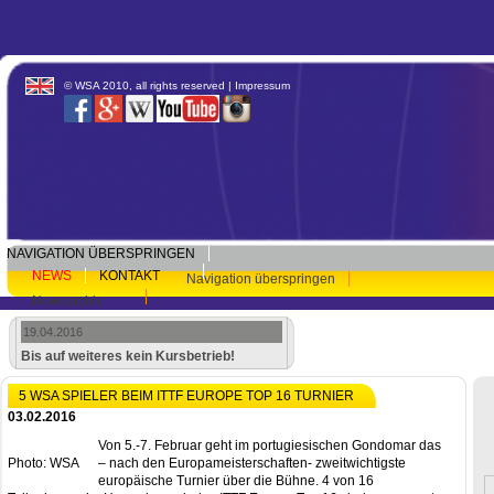
© WSA 2010, all rights reserved |
Impressum
NAVIGATION ÜBERSPRINGEN
NEWS
KONTAKT
Navigation überspringen
Newsarchiv
19.04.2016
Bis auf weiteres kein Kursbetrieb!
5 WSA SPIELER BEIM ITTF EUROPE TOP 16 TURNIER
03.02.2016
Von 5.-7. Februar geht im portugiesischen Gondomar das
Photo: WSA
– nach den Europameisterschaften- zweitwichtigste
europäische Turnier über die Bühne. 4 von 16