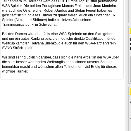
Teilnehmern im Herrenbewerb des ITTF Europe Top 16 sind permanente
WSA Spieler. Die beiden Portugiesen Marcos Freitas und Joao Monteiro
wie auch die Österreicher Robert Gardos und Stefan Fegerl haben es
geschafft sich für dieses Turnier zu qualifizieren. Auch ein fünfter der 16
Spieler (Alexander Shibaev) hatte bis letzes Jahr seinen
Trainingsmittelpunkt in Schwechat.
Bei den Damen wird ebenfalls eine WSA-Spielerin an den Start gehen
und um ein gutes Ranking bzw. die mögliche direkte Qualifikation für den
Weltcup kämpfen: Tetyana Bilenko, die auch für den WSA-Partnerverein
SVNÖ Ströck spielt.
Wir sind sehr glücklich darüber, dass sich die harte Arbeit in der WSA über
die stets besser werdenden Weltranglistenpositionen unserer Spieler
bemerkbar macht und wünschen allen Teilnehmern viel Erfolg für dieses
wichtige Turnier.